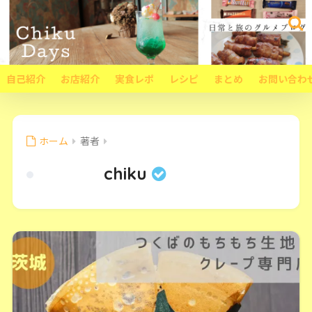
自己紹介
お店紹介
実食レポ
レシピ
まとめ
お問い合わ
ホーム
著者
chiku