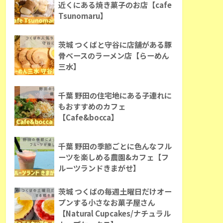
近くにある焼き菓子のお店【cafe
Tsunomaru】
茨城 つくばと守谷に店舗がある豚
骨ベースのラーメン店【らーめん
三水】
千葉 野田の住宅地にある子連れに
もおすすめのカフェ
【Cafe&bocca】
千葉 野田の季節ごとに色んなフル
ーツを楽しめる農園&カフェ【フ
ルーツランドきまがせ】
茨城 つくばの毎週土曜日だけオー
プンする小さなお菓子屋さん
【Natural Cupcakes/ナチュラル