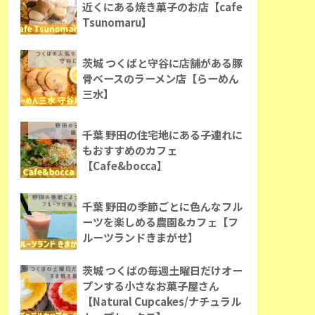
近くにある焼き菓子のお店【cafe
Tsunomaru】
茨城 つくばと守谷に店舗がある豚
骨ベースのラーメン店【らーめん
三水】
千葉 野田の住宅地にある子連れに
もおすすめのカフェ
【Cafe&bocca】
千葉 野田の季節ごとに色んなフル
ーツを楽しめる農園&カフェ【フ
ルーツランドきまがせ】
茨城 つくばの毎週土曜日だけオー
プンする小さなお菓子屋さん
【Natural Cupcakes/ナチュラル