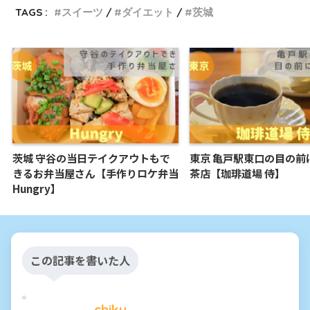
TAGS :
スイーツ
ダイエット
茨城
茨城 守谷の当日テイクアウトもで
東京 亀戸駅東口の目の前
きるお弁当屋さん【手作りロケ弁当
茶店【珈琲道場 侍】
Hungry】
この記事を書いた人
chiku