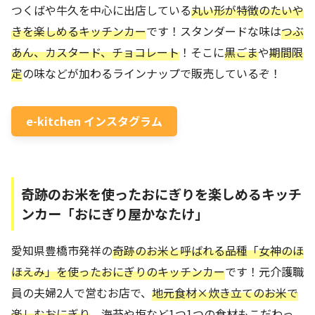
つくばや牛久を中心に出店している
丸い形が特徴のたいや
きを楽しめるキッチンカー
です！スタンダードな味は
つぶ
あん、カスタード、チョコレート
！そこに
黒ごま
や
期間限
定
の味などが加わるラインナップで販売しているぞ！
e-kitchen インスタグラム
奇跡のお米を使ったおにぎりを楽しめるキッチ
ンカー「おにぎり屋かなたけ」
愛知県豊橋市発祥の
奇跡のお米と呼ばれる品種「女神のほ
ほえみ」を使ったおにぎりのキッチンカー
です！元介護職
員の夫婦2人で営むお店で、
地元食材×炊き立てのお米で
楽しむおにぎり
、海苔や塩など1つ1つの食材もこだわっ