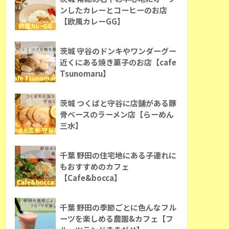
ンしたカレーとコーヒーのお店
【欧風カレーGG】
茨城 守谷のドンキやワンダーグー
近くにある焼き菓子のお店【cafe
Tsunomaru】
茨城 つくばと守谷に店舗がある豚
骨ベースのラーメン店【らーめん
三水】
千葉 野田の住宅地にある子連れに
もおすすめのカフェ
【Cafe&bocca】
千葉 野田の季節ごとに色んなフル
ーツを楽しめる農園&カフェ【フ