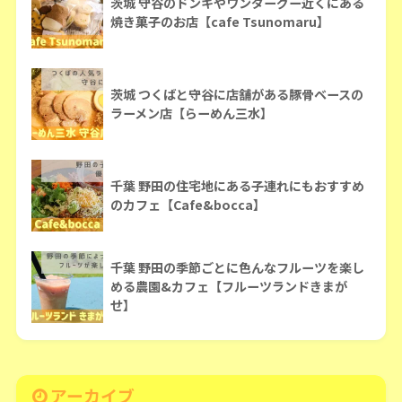
茨城 守谷のドンキやワンダーグー近くにある
焼き菓子のお店【cafe Tsunomaru】
茨城 つくばと守谷に店舗がある豚骨ベースの
ラーメン店【らーめん三水】
千葉 野田の住宅地にある子連れにもおすすめ
のカフェ【Cafe&bocca】
千葉 野田の季節ごとに色んなフルーツを楽し
める農園&カフェ【フルーツランドきまが
せ】
アーカイブ