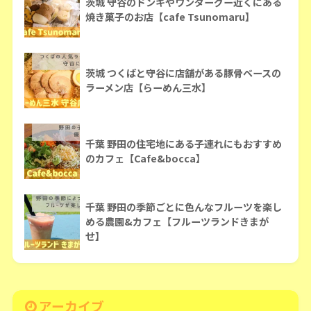
茨城 守谷のドンキやワンダーグー近くにある
焼き菓子のお店【cafe Tsunomaru】
茨城 つくばと守谷に店舗がある豚骨ベースの
ラーメン店【らーめん三水】
千葉 野田の住宅地にある子連れにもおすすめ
のカフェ【Cafe&bocca】
千葉 野田の季節ごとに色んなフルーツを楽し
める農園&カフェ【フルーツランドきまが
せ】
アーカイブ