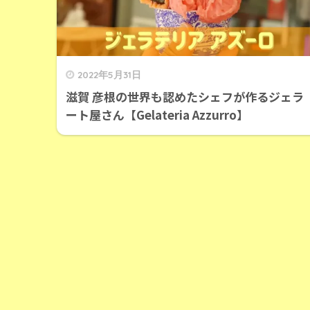
2022年5月31日
滋賀 彦根の世界も認めたシェフが作るジェラ
ート屋さん【Gelateria Azzurro】