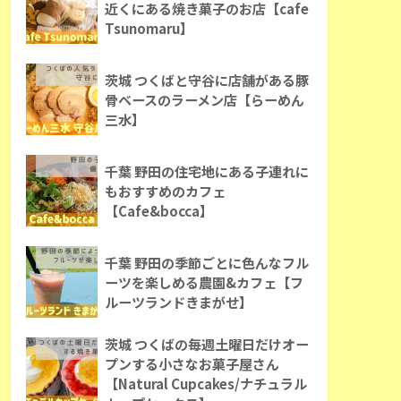
近くにある焼き菓子のお店【cafe
Tsunomaru】
茨城 つくばと守谷に店舗がある豚
骨ベースのラーメン店【らーめん
三水】
千葉 野田の住宅地にある子連れに
もおすすめのカフェ
【Cafe&bocca】
千葉 野田の季節ごとに色んなフル
ーツを楽しめる農園&カフェ【フ
ルーツランドきまがせ】
茨城 つくばの毎週土曜日だけオー
プンする小さなお菓子屋さん
【Natural Cupcakes/ナチュラル