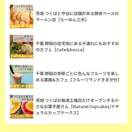
茨城 つくばと守谷に店舗がある豚骨ベースの
ラーメン店【らーめん三水】
千葉 野田の住宅地にある子連れにもおすすめ
のカフェ【Cafe&bocca】
千葉 野田の季節ごとに色んなフルーツを楽し
める農園&カフェ【フルーツランドきまがせ】
茨城 つくばの毎週土曜日だけオープンする小
さなお菓子屋さん【Natural Cupcakes/ナチ
ュラルカップケークス】