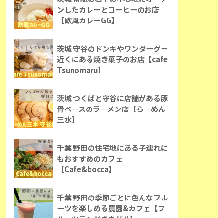
ンしたカレーとコーヒーのお店
【欧風カレーGG】
茨城 守谷のドンキやワンダーグー
近くにある焼き菓子のお店【cafe
Tsunomaru】
茨城 つくばと守谷に店舗がある豚
骨ベースのラーメン店【らーめん
三水】
千葉 野田の住宅地にある子連れに
もおすすめのカフェ
【Cafe&bocca】
千葉 野田の季節ごとに色んなフル
ーツを楽しめる農園&カフェ【フ