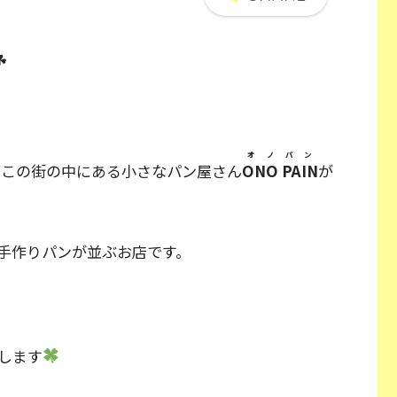
☘
オノパン
。この街の中にある小さなパン屋さん
ONO PAIN
が
手作りパンが並ぶお店です。
します