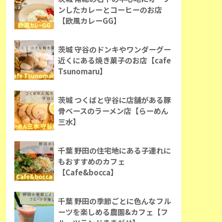
ンしたカレーとコーヒーのお店
【欧風カレーGG】
茨城 守谷のドンキやワンダーグー
近くにある焼き菓子のお店【cafe
Tsunomaru】
茨城 つくばと守谷に店舗がある豚
骨ベースのラーメン店【らーめん
三水】
千葉 野田の住宅地にある子連れに
もおすすめのカフェ
【Cafe&bocca】
千葉 野田の季節ごとに色んなフル
ーツを楽しめる農園&カフェ【フ