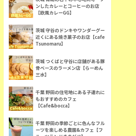
ンしたカレーとコーヒーのお店
【欧風カレーGG】
茨城 守谷のドンキやワンダーグー
近くにある焼き菓子のお店【cafe
Tsunomaru】
茨城 つくばと守谷に店舗がある豚
骨ベースのラーメン店【らーめん
三水】
千葉 野田の住宅地にある子連れに
もおすすめのカフェ
【Cafe&bocca】
千葉 野田の季節ごとに色んなフル
ーツを楽しめる農園&カフェ【フ