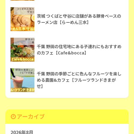
茨城 つくばと守谷に店舗がある豚骨ベースの
ラーメン店【らーめん三水】
千葉 野田の住宅地にある子連れにもおすすめ
のカフェ【Cafe&bocca】
千葉 野田の季節ごとに色んなフルーツを楽し
める農園&カフェ【フルーツランドきまが
せ】
アーカイブ
2026年8月