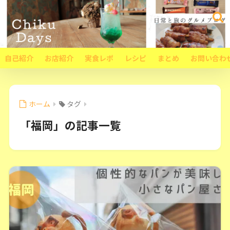
自己紹介
お店紹介
実食レポ
レシピ
まとめ
お問い合わ
ホーム
タグ
「福岡」の記事一覧