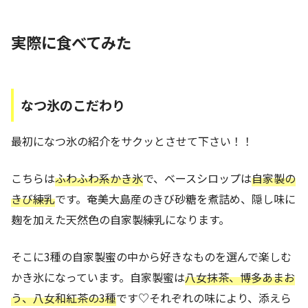
実際に食べてみた
なつ氷のこだわり
最初になつ氷の紹介をサクッとさせて下さい！！
こちらは
ふわふわ系かき氷
で、ベースシロップは
自家製の
きび練乳
です。奄美大島産のきび砂糖を煮詰め、隠し味に
麹を加えた天然色の自家製練乳になります。
そこに3種の自家製蜜の中から好きなものを選んで楽しむ
かき氷になっています。自家製蜜は
八女抹茶、博多あまお
う、八女和紅茶の3種
です♡それぞれの味により、添えら