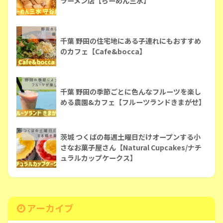
ラーメン店【らーめん三水】
千葉 野田の住宅地にある子連れにもおすすめ
のカフェ【Cafe&bocca】
千葉 野田の季節ごとに色んなフルーツを楽し
める農園&カフェ【フルーツランドきまがせ】
茨城 つくばの毎週土曜日だけオープンする小
さなお菓子屋さん【Natural Cupcakes/ナチ
ュラルカップケークス】
アーカイブ