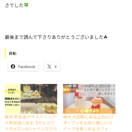
さでした
最後まで読んで下さりありがとうございました☘
共有:
Facebook
X
東京 表参道のザ ストリング
栃木 大田原にある土日だけ
ス表参道にある【ゼルコヴ
オープンする体に優しいス
ァのメロン&シャインマスカ
イーツを楽しめるカフェ