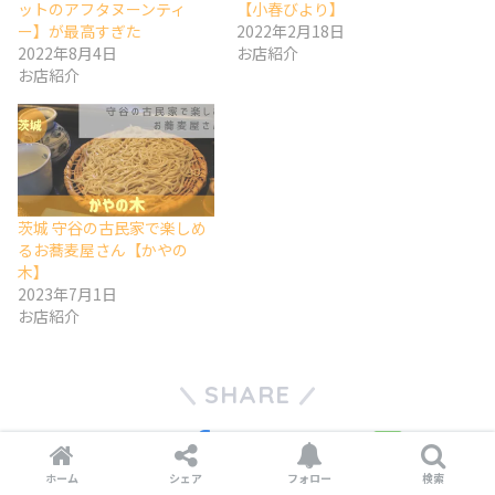
ットのアフタヌーンティ
【小春びより】
ー】が最高すぎた
2022年2月18日
2022年8月4日
お店紹介
お店紹介
茨城 守谷の古民家で楽しめ
るお蕎麦屋さん【かやの
木】
2023年7月1日
お店紹介
SHARE
ポスト
シェア
はてブ
LINE
ホーム
シェア
フォロー
検索