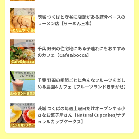
茨城 つくばと守谷に店舗がある豚骨ベースの
ラーメン店【らーめん三水】
千葉 野田の住宅地にある子連れにもおすすめ
のカフェ【Cafe&bocca】
千葉 野田の季節ごとに色んなフルーツを楽し
める農園&カフェ【フルーツランドきまがせ】
茨城 つくばの毎週土曜日だけオープンする小
さなお菓子屋さん【Natural Cupcakes/ナチ
ュラルカップケークス】