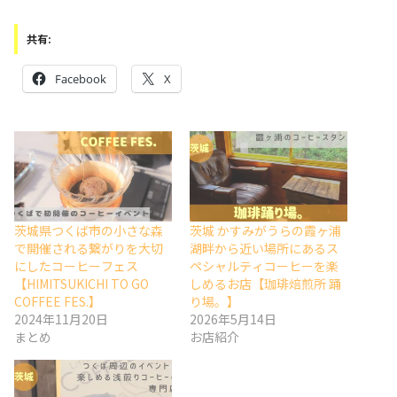
共有:
Facebook
X
茨城県つくば市の小さな森
茨城 かすみがうらの霞ヶ浦
で開催される繋がりを大切
湖畔から近い場所にあるス
にしたコーヒーフェス
ペシャルティコーヒーを楽
【HIMITSUKICHI TO GO
しめるお店【珈琲焙煎所 踊
COFFEE FES.】
り場。】
2024年11月20日
2026年5月14日
まとめ
お店紹介