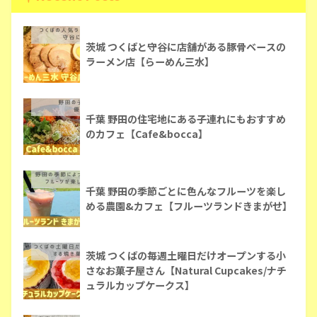
茨城 つくばと守谷に店舗がある豚骨ベースの
ラーメン店【らーめん三水】
千葉 野田の住宅地にある子連れにもおすすめ
のカフェ【Cafe&bocca】
千葉 野田の季節ごとに色んなフルーツを楽し
める農園&カフェ【フルーツランドきまがせ】
茨城 つくばの毎週土曜日だけオープンする小
さなお菓子屋さん【Natural Cupcakes/ナチ
ュラルカップケークス】