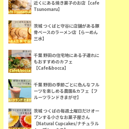
近くにある焼き菓子のお店【cafe
Tsunomaru】
茨城 つくばと守谷に店舗がある豚
骨ベースのラーメン店【らーめん
三水】
千葉 野田の住宅地にある子連れに
もおすすめのカフェ
【Cafe&bocca】
千葉 野田の季節ごとに色んなフル
ーツを楽しめる農園&カフェ【フ
ルーツランドきまがせ】
茨城 つくばの毎週土曜日だけオー
プンする小さなお菓子屋さん
【Natural Cupcakes/ナチュラル