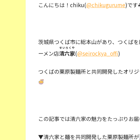
こんにちは！chiku(
@chikugurume
)です
茨城県つくば市に総本山があり、つくばを
せいろくや
ーメン店
清六家
(
@seirockya_offi
)
つくばの栗原製麺所と共同開発したオリジ
この記事では清六家の魅力をたっぷりお届
▼清六家と麺を共同開発した栗原製麺所が