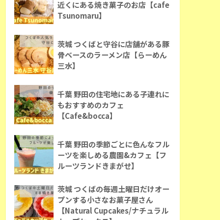
近くにある焼き菓子のお店【cafe
Tsunomaru】
茨城 つくばと守谷に店舗がある豚
骨ベースのラーメン店【らーめん
三水】
千葉 野田の住宅地にある子連れに
もおすすめのカフェ
【Cafe&bocca】
千葉 野田の季節ごとに色んなフル
ーツを楽しめる農園&カフェ【フ
ルーツランドきまがせ】
茨城 つくばの毎週土曜日だけオー
プンする小さなお菓子屋さん
【Natural Cupcakes/ナチュラル