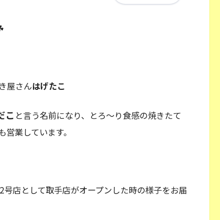
☘
き屋さん
はげたこ
だこ
と言う名前になり、とろ〜り食感の焼きたて
も営業しています。
この2号店として取手店がオープンした時の様子をお届