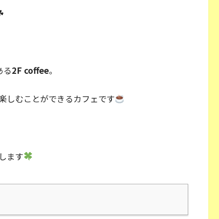
☘
ある
2F coffee
。
楽しむことができるカフェです
します