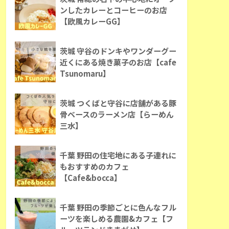
ンしたカレーとコーヒーのお店
【欧風カレーGG】
茨城 守谷のドンキやワンダーグー
近くにある焼き菓子のお店【cafe
Tsunomaru】
茨城 つくばと守谷に店舗がある豚
骨ベースのラーメン店【らーめん
三水】
千葉 野田の住宅地にある子連れに
もおすすめのカフェ
【Cafe&bocca】
千葉 野田の季節ごとに色んなフル
ーツを楽しめる農園&カフェ【フ