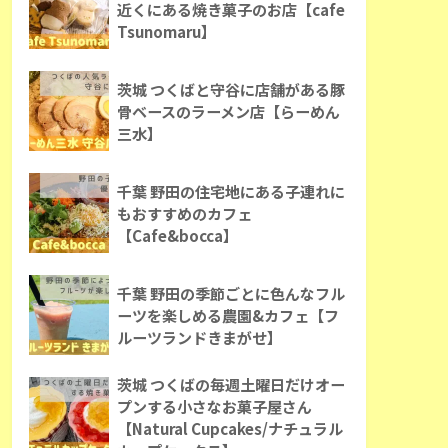
近くにある焼き菓子のお店【cafe
Tsunomaru】
茨城 つくばと守谷に店舗がある豚
骨ベースのラーメン店【らーめん
三水】
千葉 野田の住宅地にある子連れに
もおすすめのカフェ
【Cafe&bocca】
千葉 野田の季節ごとに色んなフル
ーツを楽しめる農園&カフェ【フ
ルーツランドきまがせ】
茨城 つくばの毎週土曜日だけオー
プンする小さなお菓子屋さん
【Natural Cupcakes/ナチュラル