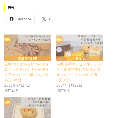
共有:
Facebook
X
茨城 つくばみらい市のダイ
茨城 取手のシェアキッチン
エットアドバイザーが作る
で不定期営業しているシフ
シフォンケーキ屋さん【き
ォンケーキとパンのお店
おらCafe】
【Ru.r】
2021年9月17日
2024年1月22日
お店紹介
お店紹介