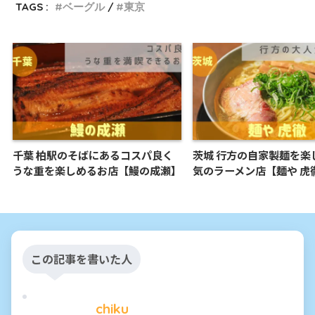
TAGS :
ベーグル
東京
千葉 柏駅のそばにあるコスパ良く
茨城 行方の自家製麺を楽
うな重を楽しめるお店【鰻の成瀬】
気のラーメン店【麺や 虎
この記事を書いた人
chiku