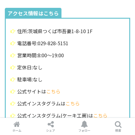
アクセス情報はこちら
住所:茨城県つくば市吾妻1-8-10 1F
電話番号:029-828-5151
営業時間:8:00～19:00
定休日:なし
駐車場:なし
公式サイトは
こちら
公式インスタグラムは
こちら
公式インスタグラム(ケーキ工房)は
こちら
公式X/旧Twitter(
@saza_coffee
)
ホーム
シェア
フォロー
検索