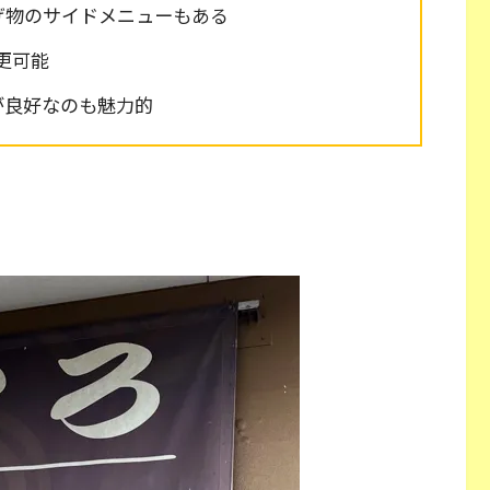
げ物のサイドメニューもある
更可能
が良好なのも魅力的
！