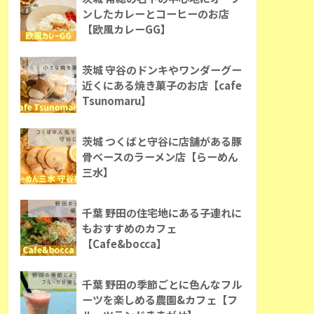
ンしたカレーとコーヒーのお店
【欧風カレーGG】
茨城 守谷のドンキやワンダーグー
近くにある焼き菓子のお店【cafe
Tsunomaru】
茨城 つくばと守谷に店舗がある豚
骨ベースのラーメン店【らーめん
三水】
千葉 野田の住宅地にある子連れに
もおすすめのカフェ
【Cafe&bocca】
千葉 野田の季節ごとに色んなフル
ーツを楽しめる農園&カフェ【フ