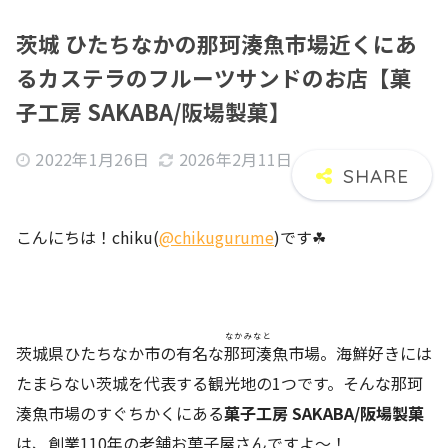
茨城 ひたちなかの那珂湊魚市場近くにあ
るカステラのフルーツサンドのお店【菓
子工房 SAKABA/阪場製菓】
2022年1月26日
2026年2月11日
こんにちは！chiku(
@chikugurume
)です☘
なかみなと
茨城県ひたちなか市の有名な
那珂湊
魚市場。海鮮好きには
たまらない茨城を代表する観光地の1つです。そんな那珂
湊魚市場のすぐちかくにある
菓子工房 SAKABA/阪場製菓
は、創業110年の老舗お菓子屋さんですよ〜！