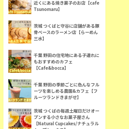
近くにある焼き菓子のお店【cafe
Tsunomaru】
茨城 つくばと守谷に店舗がある豚
骨ベースのラーメン店【らーめん
三水】
千葉 野田の住宅地にある子連れに
もおすすめのカフェ
【Cafe&bocca】
千葉 野田の季節ごとに色んなフル
ーツを楽しめる農園&カフェ【フ
ルーツランドきまがせ】
茨城 つくばの毎週土曜日だけオー
プンする小さなお菓子屋さん
【Natural Cupcakes/ナチュラル