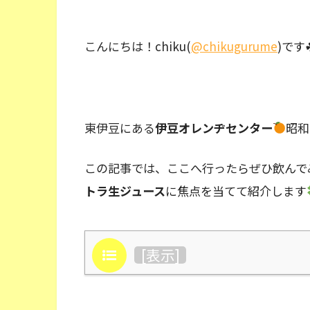
こんにちは！chiku(
@chikugurume
)です
東伊豆にある
伊豆オレンヂセンター
昭和
この記事では、ここへ行ったらぜひ飲んで
トラ生ジュース
に焦点を当てて紹介します
目次
[
表示
]