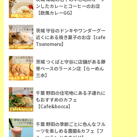
ンしたカレーとコーヒーのお店
【欧風カレーGG】
茨城 守谷のドンキやワンダーグー
近くにある焼き菓子のお店【cafe
Tsunomaru】
茨城 つくばと守谷に店舗がある豚
骨ベースのラーメン店【らーめん
三水】
千葉 野田の住宅地にある子連れに
もおすすめのカフェ
【Cafe&bocca】
千葉 野田の季節ごとに色んなフル
ーツを楽しめる農園&カフェ【フ