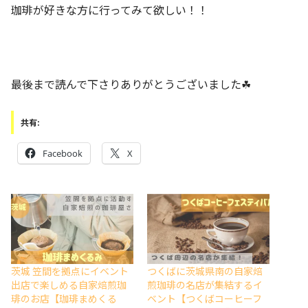
珈琲が好きな方に行ってみて欲しい！！
最後まで読んで下さりありがとうございました☘
共有:
Facebook
X
茨城 笠間を拠点にイベント
つくばに茨城県南の自家焙
出店で楽しめる自家焙煎珈
煎珈琲の名店が集結するイ
琲のお店【珈琲まめくる
ベント【つくばコーヒーフ