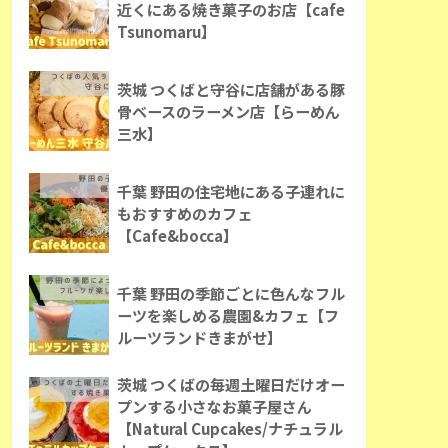
近くにある焼き菓子のお店【cafe
Tsunomaru】
茨城 つくばと守谷に店舗がある豚
骨ベースのラーメン店【らーめん
三水】
千葉 野田の住宅地にある子連れに
もおすすめのカフェ
【Cafe&bocca】
千葉 野田の季節ごとに色んなフル
ーツを楽しめる農園&カフェ【フ
ルーツランドきまがせ】
茨城 つくばの毎週土曜日だけオー
プンする小さなお菓子屋さん
【Natural Cupcakes/ナチュラル