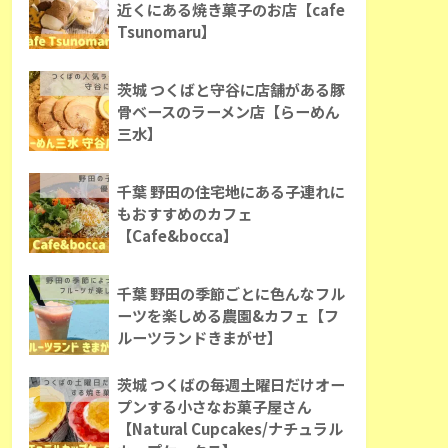
近くにある焼き菓子のお店【cafe
Tsunomaru】
茨城 つくばと守谷に店舗がある豚
骨ベースのラーメン店【らーめん
三水】
千葉 野田の住宅地にある子連れに
もおすすめのカフェ
【Cafe&bocca】
千葉 野田の季節ごとに色んなフル
ーツを楽しめる農園&カフェ【フ
ルーツランドきまがせ】
茨城 つくばの毎週土曜日だけオー
プンする小さなお菓子屋さん
【Natural Cupcakes/ナチュラル