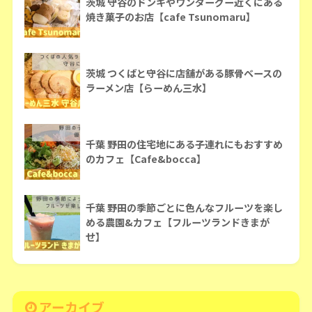
茨城 守谷のドンキやワンダーグー近くにある
焼き菓子のお店【cafe Tsunomaru】
茨城 つくばと守谷に店舗がある豚骨ベースの
ラーメン店【らーめん三水】
千葉 野田の住宅地にある子連れにもおすすめ
のカフェ【Cafe&bocca】
千葉 野田の季節ごとに色んなフルーツを楽し
める農園&カフェ【フルーツランドきまが
せ】
アーカイブ